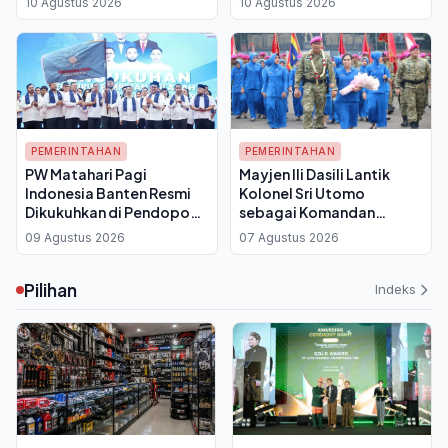
10 Agustus 2026
10 Agustus 2026
Program Pemberdayaan
Masyarakat
PEMERINTAHAN
PEMERINTAHAN
PW Matahari Pagi
Mayjen Ili Dasili Lantik
Indonesia Banten Resmi
Kolonel Sri Utomo
Dikukuhkan di Pendopo
sebagai Komandan
Gubernur, Target Bentuk
Brigade Infanteri 1 Marinir
09 Agustus 2026
07 Agustus 2026
Pengurus di 8
Kabupaten/Kota
Pilihan
Indeks