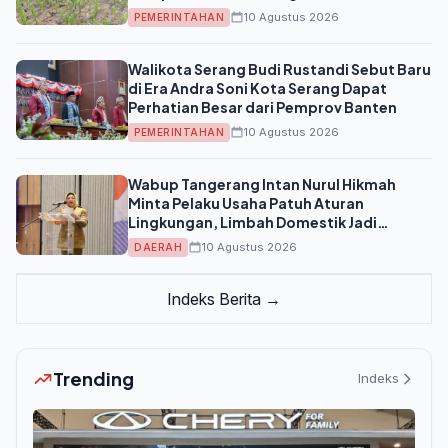
Kecamatan
10 Agustus 2026
PEMERINTAHAN
Walikota Serang Budi Rustandi Sebut Baru
di Era Andra Soni Kota Serang Dapat
Perhatian Besar dari Pemprov Banten
10 Agustus 2026
PEMERINTAHAN
Wabup Tangerang Intan Nurul Hikmah
Minta Pelaku Usaha Patuh Aturan
Lingkungan, Limbah Domestik Jadi
Sorotan
10 Agustus 2026
DAERAH
Indeks Berita →
Trending
Indeks