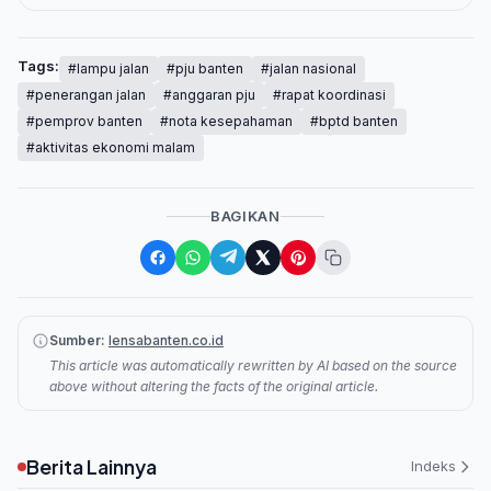
Tags:
#lampu jalan
#pju banten
#jalan nasional
#penerangan jalan
#anggaran pju
#rapat koordinasi
#pemprov banten
#nota kesepahaman
#bptd banten
#aktivitas ekonomi malam
BAGIKAN
Sumber:
lensabanten.co.id
This article was automatically rewritten by AI based on the source
above without altering the facts of the original article.
Berita Lainnya
Indeks