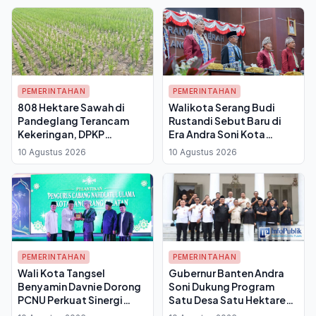
PEMERINTAHAN
PEMERINTAHAN
808 Hektare Sawah di
Walikota Serang Budi
Pandeglang Terancam
Rustandi Sebut Baru di
Kekeringan, DPKP
Era Andra Soni Kota
Kerahkan Pompanisasi
Serang Dapat Perhatian
10 Agustus 2026
10 Agustus 2026
dan Petugas Pantau 17
Besar dari Pemprov
Kecamatan
Banten
PEMERINTAHAN
PEMERINTAHAN
Wali Kota Tangsel
Gubernur Banten Andra
Benyamin Davnie Dorong
Soni Dukung Program
PCNU Perkuat Sinergi
Satu Desa Satu Hektare
dengan Pemkot untuk
Jagung