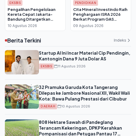
EKSBIS
PENDIDIKAN
Pengalihan Pengelolaan
Cita Mineral Investindo Raih
Kereta Cepat Jakarta-
Penghargaan ISRA 2026
Bandung Ditargetkan
Berkat Program GAS
Rampung September,
CERDAS, 89 Anak Putus
10 Agustus 2026
09 Agustus 2026
Menkeu Siapkan Skema
Sekolah Kembali
Baru
Bersekolah
Berita Terkini
Indeks
Startup AI Ini Incar Material Cip Pendingin,
Kantongin Dana 9 Juta Dolar AS
11 Agustus 2026
EKSBIS
32 Pramuka Garuda Kota Tangerang
Dilepas ke Jambore Nasional XII, Wakil Wali
Kota: Bawa Pulang Prestasi dari Cibubur
10 Agustus 2026
DAERAH
808 Hektare Sawah di Pandeglang
Terancam Kekeringan, DPKP Kerahkan
Pompanisasi dan Petugas Pantau 17