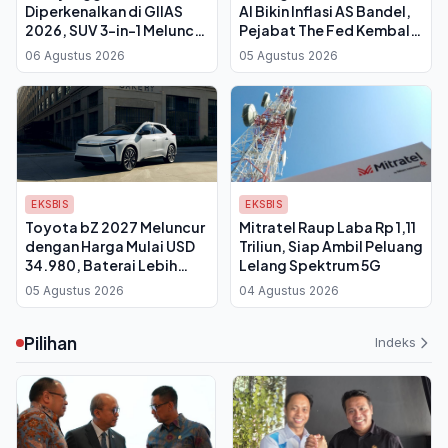
Diperkenalkan di GIIAS
AI Bikin Inflasi AS Bandel,
2026, SUV 3-in-1 Meluncur
Pejabat The Fed Kembali
Q4
Desak Suku Bunga Naik
06 Agustus 2026
05 Agustus 2026
EKSBIS
EKSBIS
Toyota bZ 2027 Meluncur
Mitratel Raup Laba Rp 1,11
dengan Harga Mulai USD
Triliun, Siap Ambil Peluang
34.980, Baterai Lebih
Lelang Spektrum 5G
Besar dan Port NACS
05 Agustus 2026
04 Agustus 2026
Bawa Jangkauan 314 Mil
Pilihan
Indeks