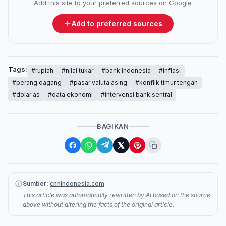
Add this site to your preferred sources on Google
Add to preferred sources
Tags:
#rupiah
#nilai tukar
#bank indonesia
#inflasi
#perang dagang
#pasar valuta asing
#konflik timur tengah
#dolar as
#data ekonomi
#intervensi bank sentral
BAGIKAN
Sumber:
cnnindonesia.com
This article was automatically rewritten by AI based on the source
above without altering the facts of the original article.