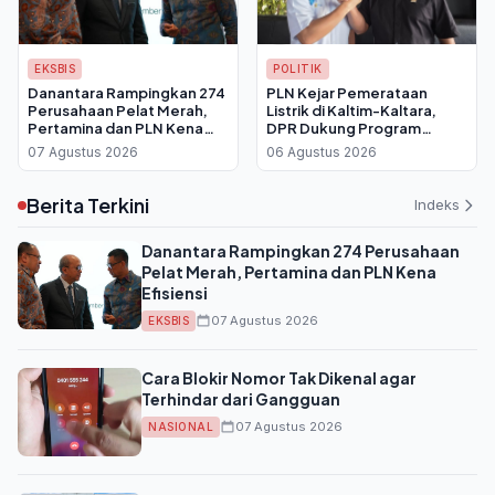
EKSBIS
POLITIK
Danantara Rampingkan 274
PLN Kejar Pemerataan
Perusahaan Pelat Merah,
Listrik di Kaltim-Kaltara,
Pertamina dan PLN Kena
DPR Dukung Program
Efisiensi
Pasang Baru dan Listrik
07 Agustus 2026
06 Agustus 2026
Desa
Berita Terkini
Indeks
Danantara Rampingkan 274 Perusahaan
Pelat Merah, Pertamina dan PLN Kena
Efisiensi
07 Agustus 2026
EKSBIS
Cara Blokir Nomor Tak Dikenal agar
Terhindar dari Gangguan
07 Agustus 2026
NASIONAL