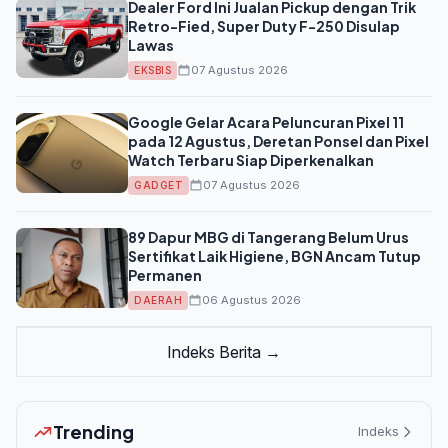
Dealer Ford Ini Jualan Pickup dengan Trik
Retro-Fied, Super Duty F-250 Disulap
Lawas
07 Agustus 2026
EKSBIS
Google Gelar Acara Peluncuran Pixel 11
pada 12 Agustus, Deretan Ponsel dan Pixel
Watch Terbaru Siap Diperkenalkan
07 Agustus 2026
GADGET
89 Dapur MBG di Tangerang Belum Urus
Sertifikat Laik Higiene, BGN Ancam Tutup
Permanen
06 Agustus 2026
DAERAH
Indeks Berita →
Trending
Indeks