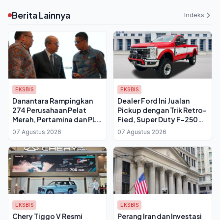
Berita Lainnya
Indeks
EKSBIS
EKSBIS
Danantara Rampingkan
Dealer Ford Ini Jualan
274 Perusahaan Pelat
Pickup dengan Trik Retro-
Merah, Pertamina dan PLN
Fied, Super Duty F-250
Kena Efisiensi
Disulap Lawas
07 Agustus 2026
07 Agustus 2026
EKSBIS
EKSBIS
Chery Tiggo V Resmi
Perang Iran dan Investasi