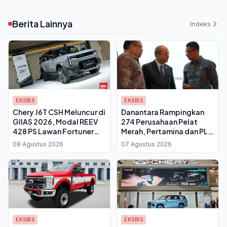
Berita Lainnya
Indeks
EKSBIS
EKSBIS
Chery J6T CSH Meluncur di
Danantara Rampingkan
GIIAS 2026, Modal REEV
274 Perusahaan Pelat
428 PS Lawan Fortuner
Merah, Pertamina dan PLN
dan Pajero Sport
Kena Efisiensi
08 Agustus 2026
07 Agustus 2026
EKSBIS
EKSBIS