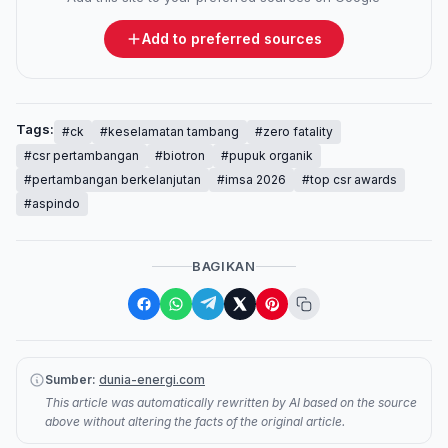
Add to preferred sources
Tags:
#ck
#keselamatan tambang
#zero fatality
#csr pertambangan
#biotron
#pupuk organik
#pertambangan berkelanjutan
#imsa 2026
#top csr awards
#aspindo
BAGIKAN
Sumber:
dunia-energi.com
This article was automatically rewritten by AI based on the source
above without altering the facts of the original article.