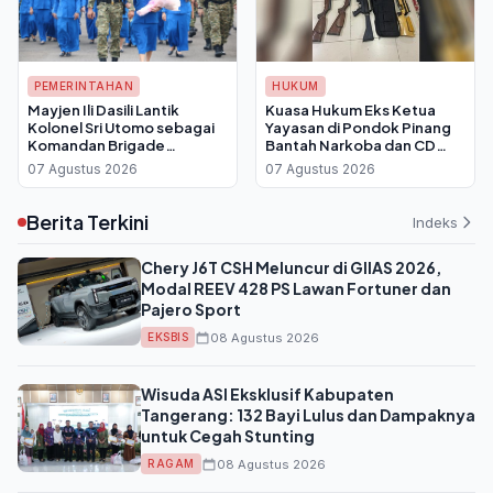
PEMERINTAHAN
HUKUM
Mayjen Ili Dasili Lantik
Kuasa Hukum Eks Ketua
Kolonel Sri Utomo sebagai
Yayasan di Pondok Pinang
Komandan Brigade
Bantah Narkoba dan CD
Infanteri 1 Marinir
Porno Milik Kliennya
07 Agustus 2026
07 Agustus 2026
Berita Terkini
Indeks
Chery J6T CSH Meluncur di GIIAS 2026,
Modal REEV 428 PS Lawan Fortuner dan
Pajero Sport
08 Agustus 2026
EKSBIS
Wisuda ASI Eksklusif Kabupaten
Tangerang: 132 Bayi Lulus dan Dampaknya
untuk Cegah Stunting
08 Agustus 2026
RAGAM