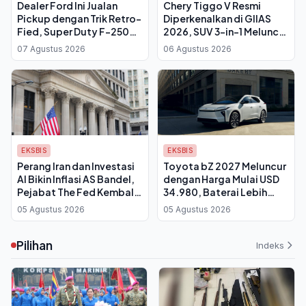
Dealer Ford Ini Jualan
Chery Tiggo V Resmi
Pickup dengan Trik Retro-
Diperkenalkan di GIIAS
Fied, Super Duty F-250
2026, SUV 3-in-1 Meluncur
Disulap Lawas
Q4
07 Agustus 2026
06 Agustus 2026
EKSBIS
EKSBIS
Perang Iran dan Investasi
Toyota bZ 2027 Meluncur
AI Bikin Inflasi AS Bandel,
dengan Harga Mulai USD
Pejabat The Fed Kembali
34.980, Baterai Lebih
Desak Suku Bunga Naik
Besar dan Port NACS
05 Agustus 2026
05 Agustus 2026
Bawa Jangkauan 314 Mil
Pilihan
Indeks