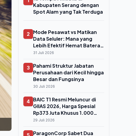
1
Kabupaten Serang dengan
Spot Alam yang Tak Terduga
Mode Pesawat vs Matikan
2
Data Seluler: Mana yang
Lebih Efektif Hemat Baterai
HP?
31 Juli 2026
Pahami Struktur Jabatan
3
Perusahaan dari Kecil hingga
Besar dan Fungsinya
30 Juli 2026
BAIC T1 Resmi Meluncur di
4
GIIAS 2026, Harga Spesial
Rp373 Juta Khusus 1.000
Konsumen Perdana
29 Juli 2026
ParagonCorp Sabet Dua
5