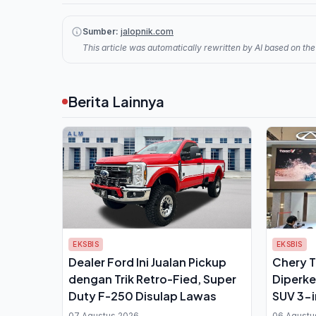
Sumber:
jalopnik.com
This article was automatically rewritten by AI based on the 
Berita Lainnya
EKSBIS
EKSBIS
Dealer Ford Ini Jualan Pickup
Chery T
dengan Trik Retro-Fied, Super
Diperke
Duty F-250 Disulap Lawas
SUV 3-i
07 Agustus 2026
06 Agustu