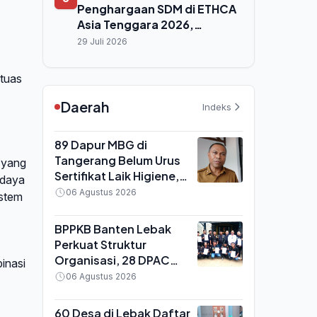
Penghargaan SDM di ETHCA
Asia Tenggara 2026,
Program 'Paragonian
29 Juli 2026
Bergerak' Raih Emas
 tuas
Daerah
Indeks
89 Dapur MBG di
Tangerang Belum Urus
 yang
Sertifikat Laik Higiene,
 daya
BGN Ancam Tutup
06 Agustus 2026
istem
Permanen
BPPKB Banten Lebak
Perkuat Struktur
Organisasi, 28 DPAC
inasi
Terima SK dari Ketua DPC
06 Agustus 2026
Enjat Jatmiko
60 Desa di Lebak Daftar