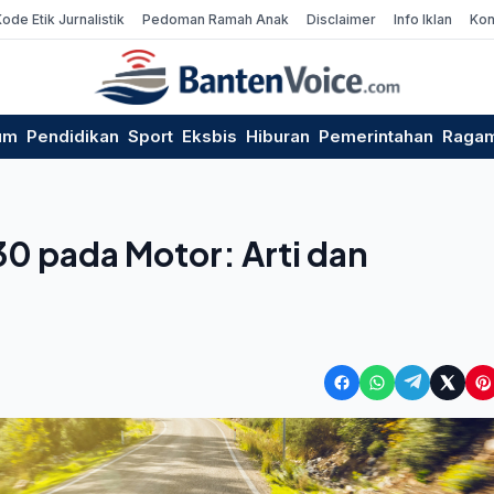
Kode Etik Jurnalistik
Pedoman Ramah Anak
Disclaimer
Info Iklan
Kon
um
Pendidikan
Sport
Eksbis
Hiburan
Pemerintahan
Raga
0 pada Motor: Arti dan