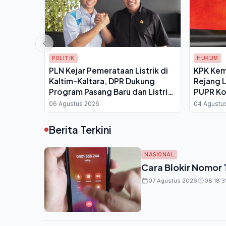
POLITIK
HUKUM
PLN Kejar Pemerataan Listrik di
KPK Kem
Kaltim-Kaltara, DPR Dukung
Rejang 
Program Pasang Baru dan Listrik
PUPR Ko
Desa
dan Disi
06 Agustus 2026
04 Agustu
Berita Terkini
NASIONAL
Cara Blokir Nomor 
07 Agustus 2026
08:18:3