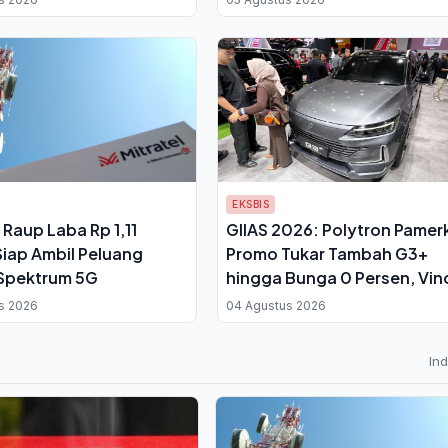
EKSBIS
 Raup Laba Rp 1,11
GIIAS 2026: Polytron Pamer
 Siap Ambil Peluang
Promo Tukar Tambah G3+
Spektrum 5G
hingga Bunga 0 Persen, Vin
Bastian Beberkan Alasan
s 2026
04 Agustus 2026
Pindah ke EV
In