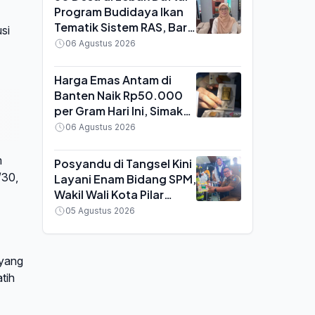
Program Budidaya Ikan
Tematik Sistem RAS, Baru
si
Separuh yang Lolos
06 Agustus 2026
Verifikasi
Harga Emas Antam di
Banten Naik Rp50.000
per Gram Hari Ini, Simak
Rincian Buyback dan
06 Agustus 2026
Pajaknya
m
Posyandu di Tangsel Kini
/30,
Layani Enam Bidang SPM,
Wakil Wali Kota Pilar
Saga: Bukan Sekadar
05 Agustus 2026
Tempat Timbang Balita
 yang
tih