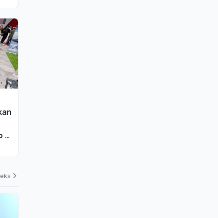
kan
o G.
deks