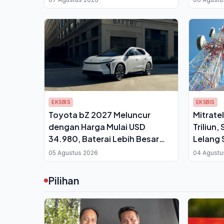
EKSBIS
EKSBIS
Toyota bZ 2027 Meluncur
Mitratel
dengan Harga Mulai USD
Triliun,
34.980, Baterai Lebih Besar
Lelang 
dan Port NACS Bawa
05 Agustus 2026
04 Agustu
Jangkauan 314 Mil
Pilihan