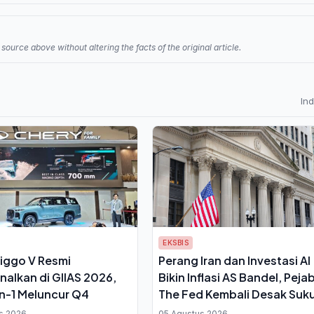
source above without altering the facts of the original article.
In
EKSBIS
iggo V Resmi
Perang Iran dan Investasi AI
nalkan di GIIAS 2026,
Bikin Inflasi AS Bandel, Peja
n-1 Meluncur Q4
The Fed Kembali Desak Suk
Bunga Naik
s 2026
05 Agustus 2026