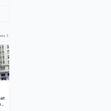
deks
bat
u