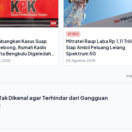
EKSBIS
bangkan Kasus Suap
Mitratel Raup Laba Rp 1,11 Tril
Lebong, Rumah Kadis
Siap Ambil Peluang Lelang
ta Bengkulu Digeledah
Spektrum 5G
ta Rp 4 Miliar
s 2026
04 Agustus 2026
In
Tak Dikenal agar Terhindar dari Gangguan
1