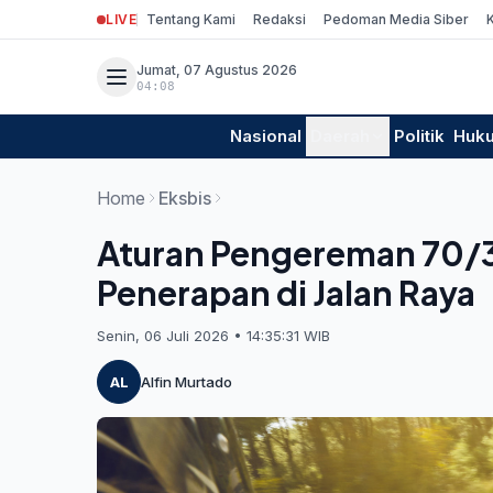
LIVE
Tentang Kami
Redaksi
Pedoman Media Siber
Jumat, 07 Agustus 2026
04:08
Nasional
Daerah
Politik
Huk
Home
Eksbis
Aturan Pengereman 70/3
Penerapan di Jalan Raya
Senin, 06 Juli 2026 • 14:35:31 WIB
AL
Alfin Murtado