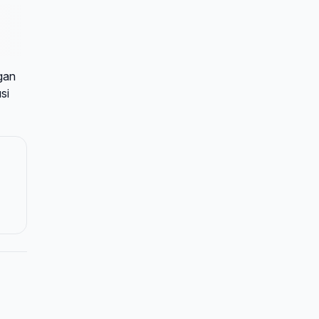
gan
si