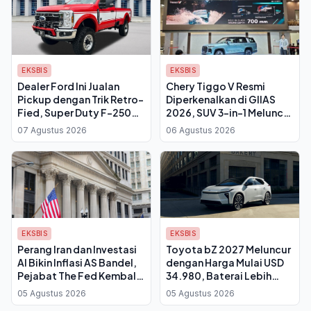
EKSBIS
EKSBIS
Dealer Ford Ini Jualan
Chery Tiggo V Resmi
Pickup dengan Trik Retro-
Diperkenalkan di GIIAS
Fied, Super Duty F-250
2026, SUV 3-in-1 Meluncur
Disulap Lawas
Q4
07 Agustus 2026
06 Agustus 2026
EKSBIS
EKSBIS
Perang Iran dan Investasi
Toyota bZ 2027 Meluncur
AI Bikin Inflasi AS Bandel,
dengan Harga Mulai USD
Pejabat The Fed Kembali
34.980, Baterai Lebih
Desak Suku Bunga Naik
Besar dan Port NACS
05 Agustus 2026
05 Agustus 2026
Bawa Jangkauan 314 Mil