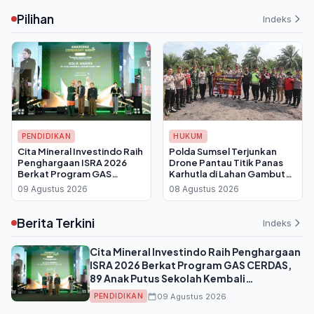
Pilihan
Indeks
PENDIDIKAN
HUKUM
Cita Mineral Investindo Raih
Polda Sumsel Terjunkan
Penghargaan ISRA 2026
Drone Pantau Titik Panas
Berkat Program GAS
Karhutla di Lahan Gambut
CERDAS, 89 Anak Putus
Ogan Ilir
09 Agustus 2026
08 Agustus 2026
Sekolah Kembali
Bersekolah
Berita Terkini
Indeks
Cita Mineral Investindo Raih Penghargaan
ISRA 2026 Berkat Program GAS CERDAS,
89 Anak Putus Sekolah Kembali
Bersekolah
09 Agustus 2026
PENDIDIKAN