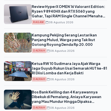
Review HyperX OMEN 16 Valorant Edition:
Ryzen 9 8940HX dan RTX 5060 yang
Gahar, Tapi RAM Single Channel Menahan
Potensinya
08 Agustus 2026
RAGAM
Kampung Pekijing Serang Lestarikan
Panjang Mulud, Warga yang Tak Ikut
Gotong Royong Denda Rp 20.000
08 Agustus 2026
DAERAH
Ketua RW 10 Sudimara Jaya Ajak Warga
Jaga Guyub Rukun Usai Semarak HUT ke-81
RI Diisi Lomba dan Kerja Bakti
08 Agustus 2026
DAERAH
Bos Bank Keliling dan 4 Karyawannya
Dibekuk di Pemalang, Aniaya Karyawan
yang Mau Mundur Hingga Dipaksa
Masturbasi
08 Agustus 2026
DAERAH