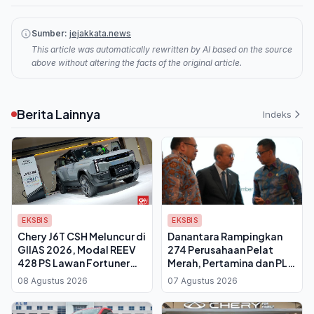
Sumber:
jejakkata.news
This article was automatically rewritten by AI based on the source
above without altering the facts of the original article.
Berita Lainnya
Indeks
EKSBIS
EKSBIS
Chery J6T CSH Meluncur di
Danantara Rampingkan
GIIAS 2026, Modal REEV
274 Perusahaan Pelat
428 PS Lawan Fortuner
Merah, Pertamina dan PLN
dan Pajero Sport
Kena Efisiensi
08 Agustus 2026
07 Agustus 2026