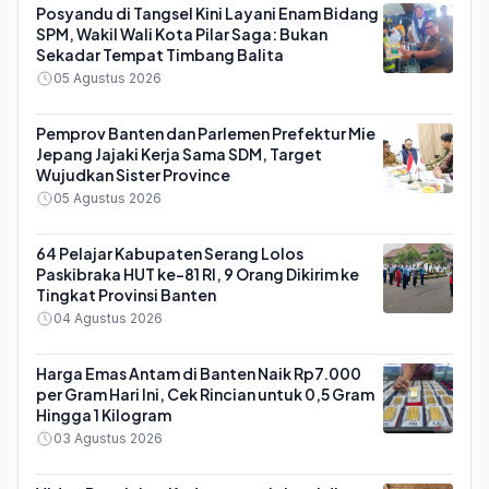
Posyandu di Tangsel Kini Layani Enam Bidang
SPM, Wakil Wali Kota Pilar Saga: Bukan
Sekadar Tempat Timbang Balita
05 Agustus 2026
Pemprov Banten dan Parlemen Prefektur Mie
Jepang Jajaki Kerja Sama SDM, Target
Wujudkan Sister Province
05 Agustus 2026
64 Pelajar Kabupaten Serang Lolos
Paskibraka HUT ke-81 RI, 9 Orang Dikirim ke
Tingkat Provinsi Banten
04 Agustus 2026
Harga Emas Antam di Banten Naik Rp7.000
per Gram Hari Ini, Cek Rincian untuk 0,5 Gram
Hingga 1 Kilogram
03 Agustus 2026