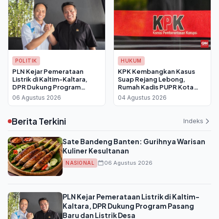
POLITIK
HUKUM
PLN Kejar Pemerataan
KPK Kembangkan Kasus
Listrik di Kaltim-Kaltara,
Suap Rejang Lebong,
DPR Dukung Program
Rumah Kadis PUPR Kota
Pasang Baru dan Listrik
Bengkulu Digeledah dan
06 Agustus 2026
04 Agustus 2026
Desa
Disita Rp 4 Miliar
Berita Terkini
Indeks
Sate Bandeng Banten: Gurihnya Warisan
Kuliner Kesultanan
06 Agustus 2026
NASIONAL
PLN Kejar Pemerataan Listrik di Kaltim-
Kaltara, DPR Dukung Program Pasang
Baru dan Listrik Desa