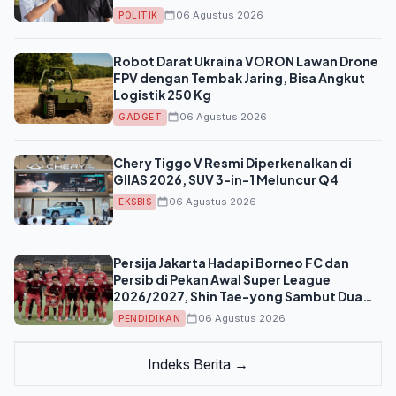
06 Agustus 2026
POLITIK
Robot Darat Ukraina VORON Lawan Drone
FPV dengan Tembak Jaring, Bisa Angkut
Logistik 250 Kg
06 Agustus 2026
GADGET
Chery Tiggo V Resmi Diperkenalkan di
GIIAS 2026, SUV 3-in-1 Meluncur Q4
06 Agustus 2026
EKSBIS
Persija Jakarta Hadapi Borneo FC dan
Persib di Pekan Awal Super League
2026/2027, Shin Tae-yong Sambut Dua
Ujian Berat Sekaligus
06 Agustus 2026
PENDIDIKAN
Indeks Berita →