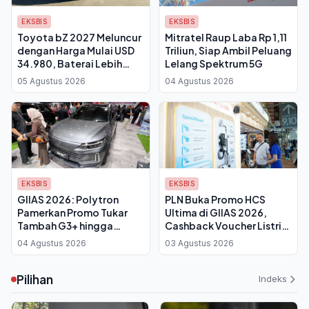
EKSBIS
EKSBIS
Toyota bZ 2027 Meluncur
Mitratel Raup Laba Rp 1,11
dengan Harga Mulai USD
Triliun, Siap Ambil Peluang
34.980, Baterai Lebih
Lelang Spektrum 5G
Besar dan Port NACS
05 Agustus 2026
04 Agustus 2026
Bawa Jangkauan 314 Mil
EKSBIS
EKSBIS
GIIAS 2026: Polytron
PLN Buka Promo HCS
Pamerkan Promo Tukar
Ultima di GIIAS 2026,
Tambah G3+ hingga
Cashback Voucher Listrik
Bunga 0 Persen, Vino G.
Capai Rp1,3 Juta
04 Agustus 2026
03 Agustus 2026
Bastian Beberkan Alasan
Pindah ke EV
Pilihan
Indeks