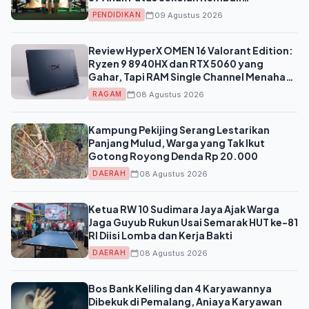
Bersekolah
09 Agustus 2026
PENDIDIKAN
Review HyperX OMEN 16 Valorant Edition:
Ryzen 9 8940HX dan RTX 5060 yang
Gahar, Tapi RAM Single Channel Menahan
Potensinya
08 Agustus 2026
RAGAM
Kampung Pekijing Serang Lestarikan
Panjang Mulud, Warga yang Tak Ikut
Gotong Royong Denda Rp 20.000
08 Agustus 2026
DAERAH
Ketua RW 10 Sudimara Jaya Ajak Warga
Jaga Guyub Rukun Usai Semarak HUT ke-81
RI Diisi Lomba dan Kerja Bakti
08 Agustus 2026
DAERAH
Bos Bank Keliling dan 4 Karyawannya
Dibekuk di Pemalang, Aniaya Karyawan