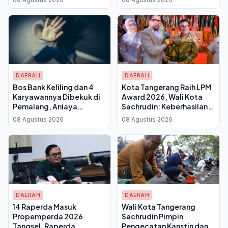
20.000
Lomba dan Kerja Bakti
DAERAH
DAERAH
Bos Bank Keliling dan 4
Kota Tangerang Raih LPM
Karyawannya Dibekuk di
Award 2026, Wali Kota
Pemalang, Aniaya
Sachrudin: Keberhasilan
Karyawan yang Mau
Pembangunan Tak Hanya
08 Agustus 2026
08 Agustus 2026
Mundur Hingga Dipaksa
Soal Infrastruktur Fisik
Masturbasi
DAERAH
DAERAH
14 Raperda Masuk
Wali Kota Tangerang
Propemperda 2026
Sachrudin Pimpin
Tangsel, Raperda
Pengecatan Kanstin dan