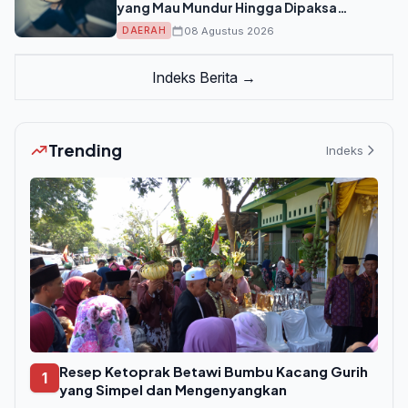
yang Mau Mundur Hingga Dipaksa
Masturbasi
08 Agustus 2026
DAERAH
Indeks Berita →
Trending
Indeks
Resep Ketoprak Betawi Bumbu Kacang Gurih
1
yang Simpel dan Mengenyangkan