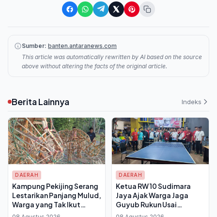
Sumber:
banten.antaranews.com
This article was automatically rewritten by AI based on the source
above without altering the facts of the original article.
Berita Lainnya
Indeks
DAERAH
DAERAH
Kampung Pekijing Serang
Ketua RW 10 Sudimara
Lestarikan Panjang Mulud,
Jaya Ajak Warga Jaga
Warga yang Tak Ikut
Guyub Rukun Usai
Gotong Royong Denda Rp
Semarak HUT ke-81 RI Diisi
08 Agustus 2026
08 Agustus 2026