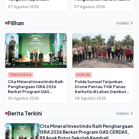
Perparkiran Ditunda
Bagikan Bendera Jelang
07 Agustus 2026
07 Agustus 2026
Gara-gara Dokumen
HUT ke-81 RI
Belum Lengkap
Pilihan
Indeks
PENDIDIKAN
HUKUM
Cita Mineral Investindo Raih
Polda Sumsel Terjunkan
Penghargaan ISRA 2026
Drone Pantau Titik Panas
Berkat Program GAS
Karhutla di Lahan Gambut
CERDAS, 89 Anak Putus
Ogan Ilir
09 Agustus 2026
08 Agustus 2026
Sekolah Kembali
Bersekolah
Berita Terkini
Indeks
Cita Mineral Investindo Raih Penghargaan
ISRA 2026 Berkat Program GAS CERDAS,
89 Anak Putus Sekolah Kembali