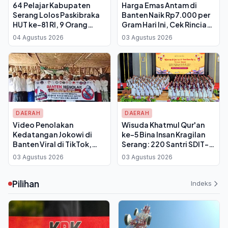
64 Pelajar Kabupaten
Harga Emas Antam di
Serang Lolos Paskibraka
Banten Naik Rp7.000 per
HUT ke-81 RI, 9 Orang
Gram Hari Ini, Cek Rincian
Dikirim ke Tingkat Provinsi
untuk 0,5 Gram Hingga 1
04 Agustus 2026
03 Agustus 2026
Banten
Kilogram
DAERAH
DAERAH
Video Penolakan
Wisuda Khatmul Qur'an
Kedatangan Jokowi di
ke-5 Bina Insan Kragilan
Banten Viral di TikTok,
Serang: 220 Santri SDIT-
Perwakilan Warga Lebak
SMPIT Dilantik, Capaian
03 Agustus 2026
03 Agustus 2026
Serukan Takbir
Naik 46 Persen
Pilihan
Indeks