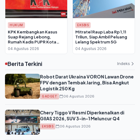
HUKUM
EKSBIS
KPK Kembangkan Kasus
Mitratel Raup Laba Rp 1,11
Suap Rejang Lebong,
Triliun, Siap Ambil Peluang
Rumah Kadis PUPR Kota
Lelang Spektrum 5G
Bengkulu Digeledah dan
04 Agustus 2026
04 Agustus 2026
Disita Rp 4 Miliar
Berita Terkini
Indeks
Robot Darat Ukraina VORON Lawan Drone
FPV dengan Tembak Jaring, Bisa Angkut
Logistik 250 Kg
06 Agustus 2026
GADGET
Chery Tiggo V Resmi Diperkenalkan di
GIIAS 2026, SUV 3-in-1 Meluncur Q4
06 Agustus 2026
EKSBIS