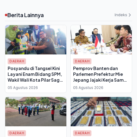
Berita Lainnya
Indeks
DAERAH
DAERAH
Posyandu di Tangsel Kini
Pemprov Banten dan
Layani Enam Bidang SPM,
Parlemen Prefektur Mie
Wakil Wali Kota Pilar Saga:
Jepang Jajaki Kerja Sama
Bukan Sekadar Tempat
SDM, Target Wujudkan
05 Agustus 2026
05 Agustus 2026
Timbang Balita
Sister Province
DAERAH
DAERAH