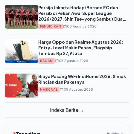
Persija Jakarta Hadapi Borneo FC dan
Persib di Pekan Awal Super League
2026/2027, Shin Tae-yong Sambut Dua
Ujian Berat Sekaligus
06 Agustus 2026
PENDIDIKAN
Harga Oppo dan Realme Agustus 2026:
Entry-Level Makin Panas, Flagship
Tembus Rp 27,9 Juta
05 Agustus 2026
RAGAM
Biaya Pasang WiFi IndiHome 2026: Simak
Rincian dan Paketnya
05 Agustus 2026
NASIONAL
Indeks Berita →
Trending
Indeks