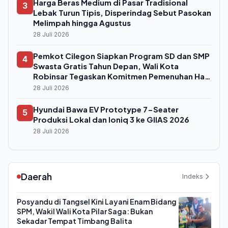
Harga Beras Medium di Pasar Tradisional
3
Lebak Turun Tipis, Disperindag Sebut Pasokan
Melimpah hingga Agustus
28 Juli 2026
Pemkot Cilegon Siapkan Program SD dan SMP
4
Swasta Gratis Tahun Depan, Wali Kota
Robinsar Tegaskan Komitmen Pemenuhan Hak
Anak
28 Juli 2026
Hyundai Bawa EV Prototype 7-Seater
5
Produksi Lokal dan Ioniq 3 ke GIIAS 2026
28 Juli 2026
Daerah
Indeks
Posyandu di Tangsel Kini Layani Enam Bidang
SPM, Wakil Wali Kota Pilar Saga: Bukan
Sekadar Tempat Timbang Balita