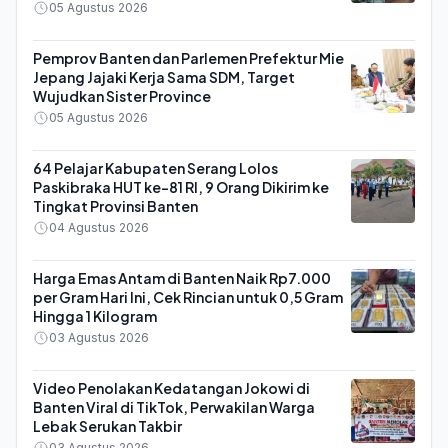
05 Agustus 2026
Pemprov Banten dan Parlemen Prefektur Mie
Jepang Jajaki Kerja Sama SDM, Target
Wujudkan Sister Province
05 Agustus 2026
64 Pelajar Kabupaten Serang Lolos
Paskibraka HUT ke-81 RI, 9 Orang Dikirim ke
Tingkat Provinsi Banten
04 Agustus 2026
Harga Emas Antam di Banten Naik Rp7.000
per Gram Hari Ini, Cek Rincian untuk 0,5 Gram
Hingga 1 Kilogram
03 Agustus 2026
Video Penolakan Kedatangan Jokowi di
Banten Viral di TikTok, Perwakilan Warga
Lebak Serukan Takbir
03 Agustus 2026