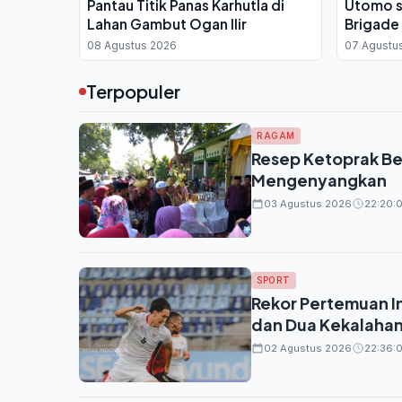
Pantau Titik Panas Karhutla di
Utomo 
Lahan Gambut Ogan Ilir
Brigade 
08 Agustus 2026
07 Agustu
Terpopuler
RAGAM
Resep Ketoprak Be
Mengenyangkan
03 Agustus 2026
22:20:0
SPORT
Rekor Pertemuan In
dan Dua Kekalahan
02 Agustus 2026
22:36: