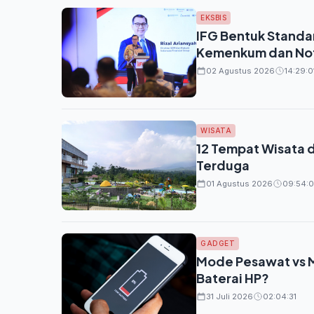
EKSBIS
IFG Bentuk Standar
Kemenkum dan Not
02 Agustus 2026
14:29:0
WISATA
12 Tempat Wisata 
Terduga
01 Agustus 2026
09:54:
GADGET
Mode Pesawat vs M
Baterai HP?
31 Juli 2026
02:04:31