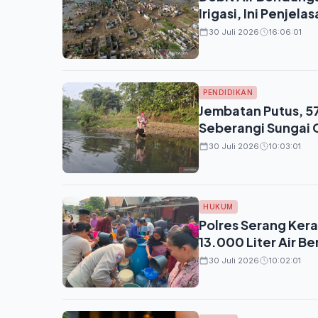
Irigasi, Ini Penjel
30 Juli 2026
16:06:01
PENDIDIKAN
Jembatan Putus, 5
Seberangi Sungai 
30 Juli 2026
10:03:01
HUKUM
Polres Serang Kera
13.000 Liter Air B
30 Juli 2026
10:02:01