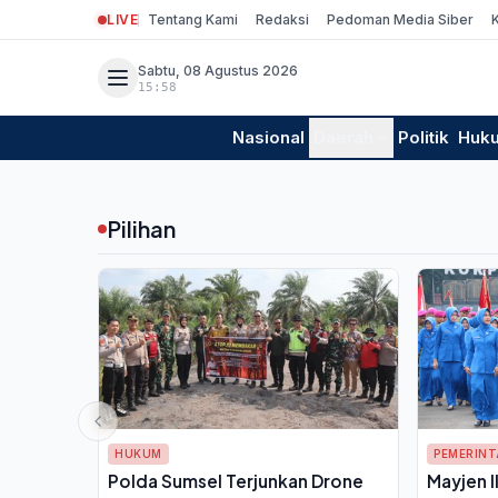
LIVE
Tentang Kami
Redaksi
Pedoman Media Siber
Sabtu, 08 Agustus 2026
15:58
Nasional
Daerah
Politik
Huk
Pilihan
HUKUM
PEMERIN
Polda Sumsel Terjunkan Drone
Mayjen Il