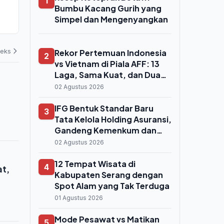
1
Perusahaan Pelat Merah,
Kaltim-Kalta
Bumbu Kacang Gurih yang
Pertamina dan PLN Kena Efisiensi
Program Pasa
Simpel dan Mengenyangkan
Desa
07 Agustus 2026
06 Agustus 202
deks
Rekor Pertemuan Indonesia
2
vs Vietnam di Piala AFF: 13
Laga, Sama Kuat, dan Dua
Kekalahan Beruntun
02 Agustus 2026
IFG Bentuk Standar Baru
3
Tata Kelola Holding Asuransi,
Gandeng Kemenkum dan
Notaris
02 Agustus 2026
12 Tempat Wisata di
4
at,
Kabupaten Serang dengan
Spot Alam yang Tak Terduga
01 Agustus 2026
Mode Pesawat vs Matikan
5