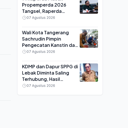
Propemperda 2026
Tangsel, Raperda
Perparkiran Ditunda
07 Agustus 2026
Gara-gara Dokumen
Belum Lengkap
Wali Kota Tangerang
Sachrudin Pimpin
Pengecatan Kanstin dan
Bagikan Bendera Jelang
07 Agustus 2026
HUT ke-81 RI
KDMP dan Dapur SPPG di
Lebak Diminta Saling
Terhubung, Hasil
Pertanian Desa Dipasok
07 Agustus 2026
untuk Program Makan
Bergizi Gratis