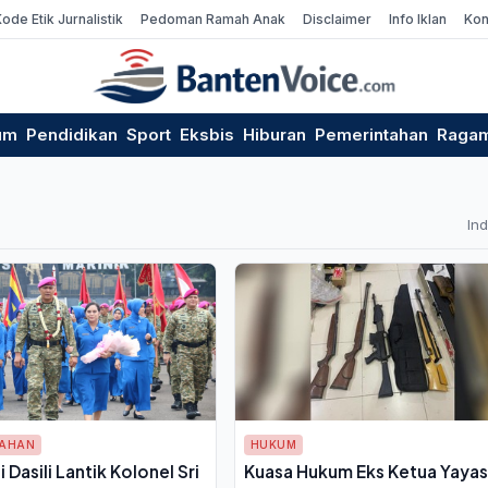
Kode Etik Jurnalistik
Pedoman Ramah Anak
Disclaimer
Info Iklan
Kon
um
Pendidikan
Sport
Eksbis
Hiburan
Pemerintahan
Raga
In
TAHAN
HUKUM
i Dasili Lantik Kolonel Sri
Kuasa Hukum Eks Ketua Yaya