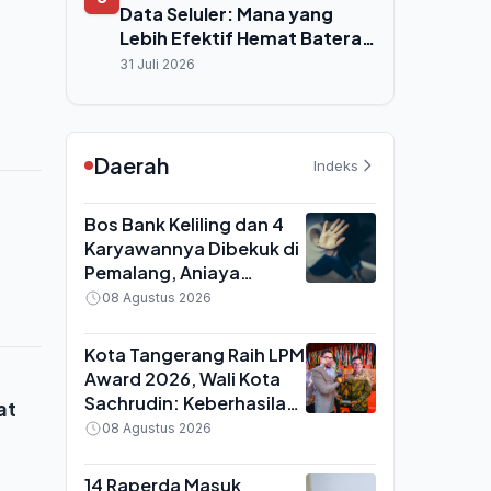
Data Seluler: Mana yang
Lebih Efektif Hemat Baterai
HP?
31 Juli 2026
Daerah
Indeks
Bos Bank Keliling dan 4
Karyawannya Dibekuk di
Pemalang, Aniaya
Karyawan yang Mau
08 Agustus 2026
Mundur Hingga Dipaksa
Masturbasi
Kota Tangerang Raih LPM
Award 2026, Wali Kota
Sachrudin: Keberhasilan
at
Pembangunan Tak Hanya
08 Agustus 2026
Soal Infrastruktur Fisik
14 Raperda Masuk