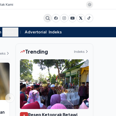
tak Kami
m
More
Advertorial
Indeks
Trending
Indeks
deks
EKSBIS
POLITIK
san
Danantara Rampingkan 274
PLN Kejar Pe
Resep Ketoprak Betawi