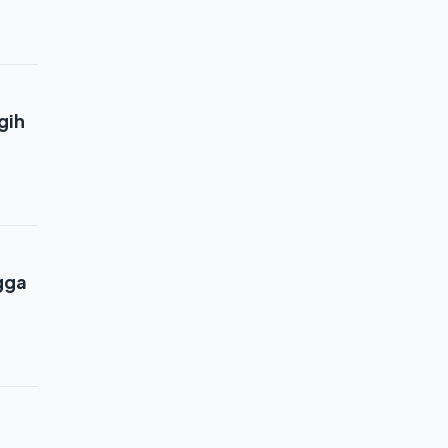
gih
gga