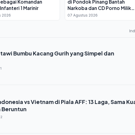
sebagai Komandan
di Pondok Pinang Bantah
Infanteri 1 Marinir
Narkoba dan CD Porno Milik
Kliennya
s 2026
07 Agustus 2026
In
tawi Bumbu Kacang Gurih yang Simpel dan
1
donesia vs Vietnam di Piala AFF: 13 Laga, Sama Ku
 Beruntun
02