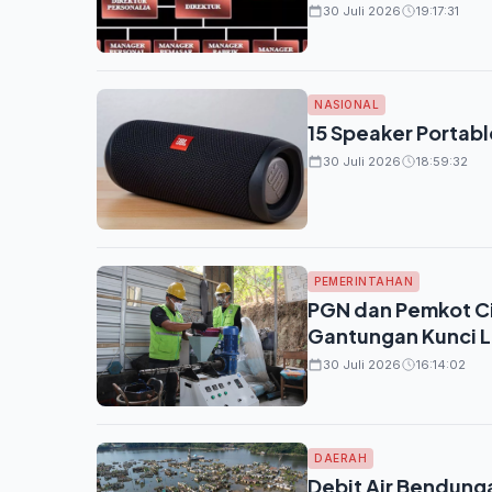
30 Juli 2026
19:17:31
NASIONAL
15 Speaker Portabl
30 Juli 2026
18:59:32
PEMERINTAHAN
PGN dan Pemkot Cil
Gantungan Kunci L
30 Juli 2026
16:14:02
DAERAH
Debit Air Bendunga