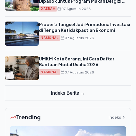
Dipasok untuk Program Makan Bergizi
Gratis
07 Agustus 2026
DAERAH
Properti Tangsel Jadi Primadona Investasi
di Tengah Ketidakpastian Ekonomi
07 Agustus 2026
NASIONAL
UMKM Kota Serang, Ini Cara Daftar
Bantuan Modal Usaha 2026
07 Agustus 2026
NASIONAL
Indeks Berita →
Trending
Indeks