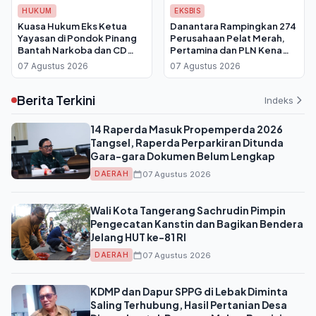
HUKUM
EKSBIS
Kuasa Hukum Eks Ketua
Danantara Rampingkan 274
Yayasan di Pondok Pinang
Perusahaan Pelat Merah,
Bantah Narkoba dan CD
Pertamina dan PLN Kena
Porno Milik Kliennya
Efisiensi
07 Agustus 2026
07 Agustus 2026
Berita Terkini
Indeks
14 Raperda Masuk Propemperda 2026
Tangsel, Raperda Perparkiran Ditunda
Gara-gara Dokumen Belum Lengkap
07 Agustus 2026
DAERAH
Wali Kota Tangerang Sachrudin Pimpin
Pengecatan Kanstin dan Bagikan Bendera
Jelang HUT ke-81 RI
07 Agustus 2026
DAERAH
KDMP dan Dapur SPPG di Lebak Diminta
Saling Terhubung, Hasil Pertanian Desa