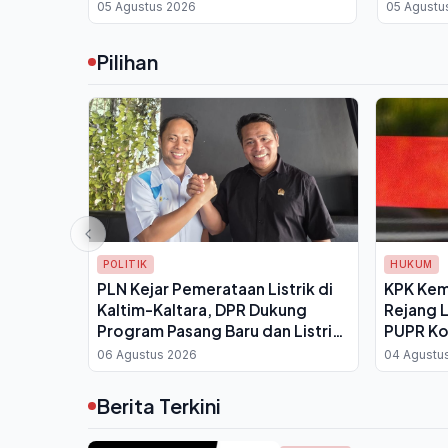
Sekadar Tempat Timbang
Wujudka
05 Agustus 2026
05 Agustu
Balita
Pilihan
POLITIK
HUKUM
PLN Kejar Pemerataan Listrik di
KPK Kem
Kaltim-Kaltara, DPR Dukung
Rejang 
Program Pasang Baru dan Listrik
PUPR Ko
Desa
dan Disi
06 Agustus 2026
04 Agustu
Berita Terkini