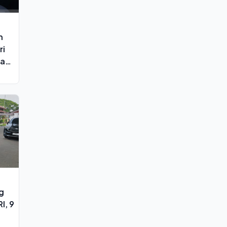
n
ri
dan
g
I, 9