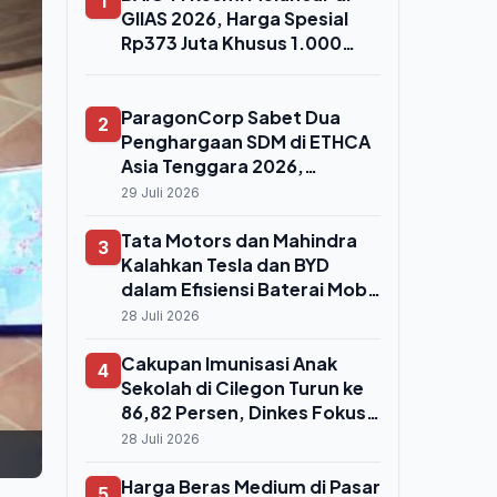
1
GIIAS 2026, Harga Spesial
Rp373 Juta Khusus 1.000
Konsumen Perdana
ParagonCorp Sabet Dua
2
Penghargaan SDM di ETHCA
Asia Tenggara 2026,
Program 'Paragonian
29 Juli 2026
Bergerak' Raih Emas
Tata Motors dan Mahindra
3
Kalahkan Tesla dan BYD
dalam Efisiensi Baterai Mobil
Listrik Global
28 Juli 2026
Cakupan Imunisasi Anak
4
Sekolah di Cilegon Turun ke
86,82 Persen, Dinkes Fokus
ke Dua Kecamatan Merah
28 Juli 2026
Harga Beras Medium di Pasar
5