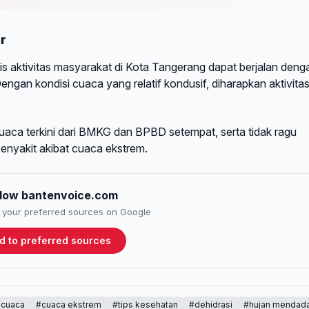
r
is aktivitas masyarakat di Kota Tangerang dapat berjalan deng
ngan kondisi cuaca yang relatif kondusif, diharapkan aktivita
uaca terkini dari BMKG dan BPBD setempat, serta tidak ragu
penyakit akibat cuaca ekstrem.
llow bantenvoice.com
to your preferred sources on Google
d to preferred sources
 cuaca
#cuaca ekstrem
#tips kesehatan
#dehidrasi
#hujan mendad