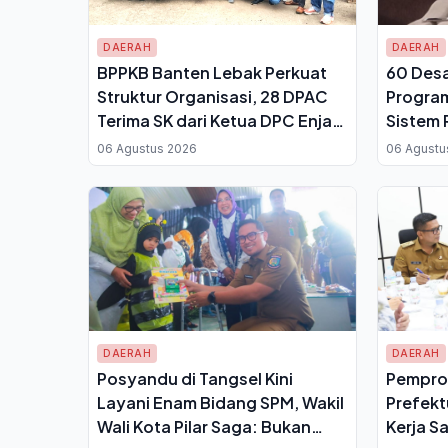
DAERAH
DAERAH
BPPKB Banten Lebak Perkuat
60 Desa
Struktur Organisasi, 28 DPAC
Program
Terima SK dari Ketua DPC Enjat
Sistem 
Jatmiko
Lolos Ve
06 Agustus 2026
06 Agustu
DAERAH
DAERAH
Posyandu di Tangsel Kini
Pempro
Layani Enam Bidang SPM, Wakil
Prefekt
Wali Kota Pilar Saga: Bukan
Kerja S