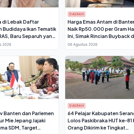
DAERAH
 di Lebak Daftar
Harga Emas Antam di Bante
 Budidaya Ikan Tematik
Naik Rp50.000 per Gram Ha
RAS, Baru Separuh yang
Ini, Simak Rincian Buyback 
rifikasi
Pajaknya
s 2026
06 Agustus 2026
DAERAH
v Banten dan Parlemen
64 Pelajar Kabupaten Seran
ur Mie Jepang Jajaki
Lolos Paskibraka HUT ke-81 R
ama SDM, Target
Orang Dikirim ke Tingkat