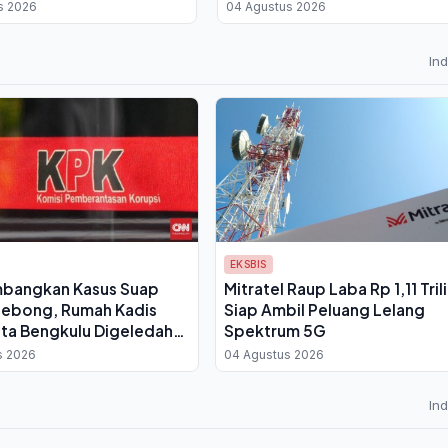
n Sister Province
Provinsi Banten
s 2026
04 Agustus 2026
In
EKSBIS
bangkan Kasus Suap
Mitratel Raup Laba Rp 1,11 Tril
Lebong, Rumah Kadis
Siap Ambil Peluang Lelang
ta Bengkulu Digeledah
Spektrum 5G
ta Rp 4 Miliar
s 2026
04 Agustus 2026
In