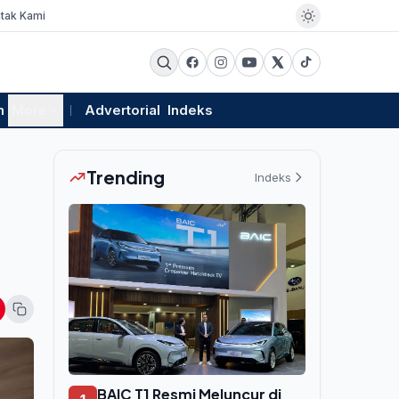
tak Kami
m
More
Advertorial
Indeks
Trending
Indeks
BAIC T1 Resmi Meluncur di