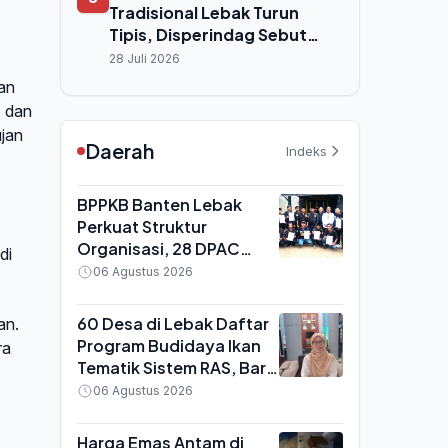
Tradisional Lebak Turun
Tipis, Disperindag Sebut
Pasokan Melimpah hingga
28 Juli 2026
Agustus
ian
) dan
ujan
Daerah
Indeks
BPPKB Banten Lebak
Perkuat Struktur
Organisasi, 28 DPAC
di
Terima SK dari Ketua DPC
06 Agustus 2026
Enjat Jatmiko
60 Desa di Lebak Daftar
an.
Program Budidaya Ikan
ra
Tematik Sistem RAS, Baru
Separuh yang Lolos
06 Agustus 2026
Verifikasi
Harga Emas Antam di