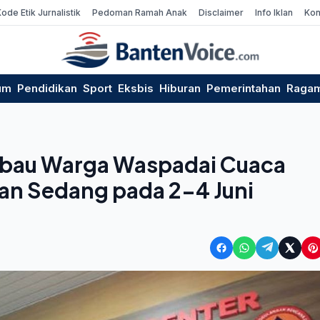
Kode Etik Jurnalistik
Pedoman Ramah Anak
Disclaimer
Info Iklan
Kon
um
Pendidikan
Sport
Eksbis
Hiburan
Pemerintahan
Raga
mbau Warga Waspadai Cuaca
jan Sedang pada 2-4 Juni