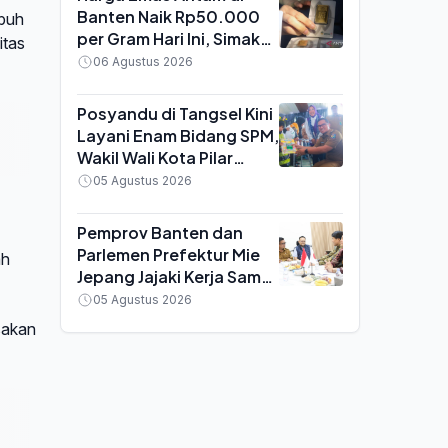
Banten Naik Rp50.000
ubuh
per Gram Hari Ini, Simak
itas
Rincian Buyback dan
06 Agustus 2026
Pajaknya
Posyandu di Tangsel Kini
Layani Enam Bidang SPM,
Wakil Wali Kota Pilar
Saga: Bukan Sekadar
05 Agustus 2026
Tempat Timbang Balita
Pemprov Banten dan
Parlemen Prefektur Mie
ah
Jepang Jajaki Kerja Sama
SDM, Target Wujudkan
05 Agustus 2026
Sister Province
sakan