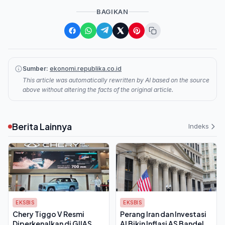
BAGIKAN
Sumber:
ekonomi.republika.co.id
This article was automatically rewritten by AI based on the source
above without altering the facts of the original article.
Berita Lainnya
Indeks
EKSBIS
EKSBIS
Chery Tiggo V Resmi
Perang Iran dan Investasi
Diperkenalkan di GIIAS
AI Bikin Inflasi AS Bandel,