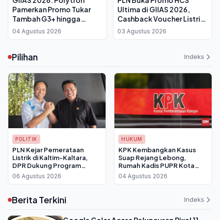
Pamerkan Promo Tukar
Ultima di GIIAS 2026,
Tambah G3+ hingga
Cashback Voucher Listrik
Bunga 0 Persen, Vino G.
Capai Rp1,3 Juta
04 Agustus 2026
03 Agustus 2026
Bastian Beberkan Alasan
Pindah ke EV
Pilihan
Indeks
POLITIK
HUKUM
PLN Kejar Pemerataan
KPK Kembangkan Kasus
Listrik di Kaltim-Kaltara,
Suap Rejang Lebong,
DPR Dukung Program
Rumah Kadis PUPR Kota
Pasang Baru dan Listrik
Bengkulu Digeledah dan
06 Agustus 2026
04 Agustus 2026
Desa
Disita Rp 4 Miliar
Berita Terkini
Indeks
Google Gelar Acara Peluncuran Pixel 11