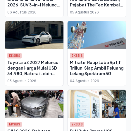
2026, SUV 3-in-1 Meluncur
Pejabat The Fed Kembali
Q4
Desak Suku Bunga Naik
06 Agustus 2026
05 Agustus 2026
EKSBIS
EKSBIS
Toyota bZ 2027 Meluncur
Mitratel Raup Laba Rp 1,11
dengan Harga Mulai USD
Triliun, Siap Ambil Peluang
34.980, Baterai Lebih
Lelang Spektrum 5G
Besar dan Port NACS
05 Agustus 2026
04 Agustus 2026
Bawa Jangkauan 314 Mil
EKSBIS
EKSBIS
GIIAS 2026: Polytron
PLN Buka Promo HCS