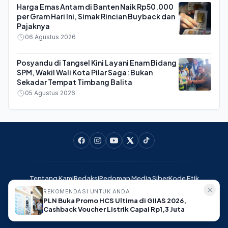
Harga Emas Antam di Banten Naik Rp50.000
per Gram Hari Ini, Simak Rincian Buyback dan
Pajaknya
06 Agustus 2026
Posyandu di Tangsel Kini Layani Enam Bidang
SPM, Wakil Wali Kota Pilar Saga: Bukan
Sekadar Tempat Timbang Balita
05 Agustus 2026
Tentang Kami
Redaksi
Pedoman Media Siber
Kode Etik
Pedoman Ramah Anak
Disclaimer
Info Iklan
Kontak Kami
✕
REKOMENDASI UNTUK ANDA
PLN Buka Promo HCS Ultima di GIIAS 2026,
Cashback Voucher Listrik Capai Rp1,3 Juta
BantenVoice.com - Suara Publik Banten © 2025. All rights reserved.