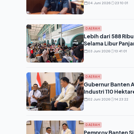
04 Juni 2026
23:10:01
DAERAH
Lebih dari 588 Rib
Selama Libur Panja
03 Juni 2026
13:41:01
DAERAH
Gubernur Banten A
Industri 110 Hektar
02 Juni 2026
14:23:22
DAERAH
Pemprov Banten Si