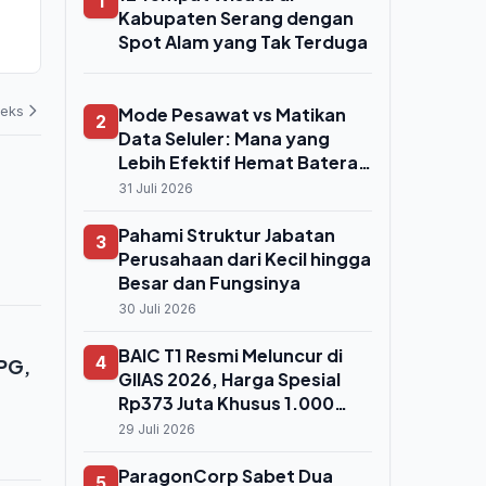
1
GIIAS 2026, Cashback Voucher
Kelola Holdi
Kabupaten Serang dengan
Listrik Capai Rp1,3 Juta
Gandeng Ke
Spot Alam yang Tak Terduga
03 Agustus 2026
02 Agustus 202
deks
Mode Pesawat vs Matikan
2
Data Seluler: Mana yang
Lebih Efektif Hemat Baterai
HP?
31 Juli 2026
Pahami Struktur Jabatan
3
Perusahaan dari Kecil hingga
Besar dan Fungsinya
30 Juli 2026
BAIC T1 Resmi Meluncur di
4
PPG,
GIIAS 2026, Harga Spesial
Rp373 Juta Khusus 1.000
Konsumen Perdana
29 Juli 2026
ParagonCorp Sabet Dua
5