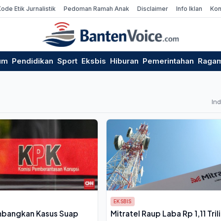
Kode Etik Jurnalistik
Pedoman Ramah Anak
Disclaimer
Info Iklan
Kon
um
Pendidikan
Sport
Eksbis
Hiburan
Pemerintahan
Raga
In
EKSBIS
bangkan Kasus Suap
Mitratel Raup Laba Rp 1,11 Tril