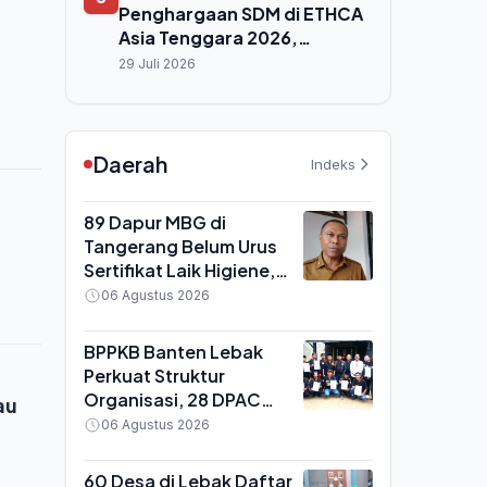
Penghargaan SDM di ETHCA
Asia Tenggara 2026,
Program 'Paragonian
29 Juli 2026
Bergerak' Raih Emas
Daerah
Indeks
89 Dapur MBG di
Tangerang Belum Urus
Sertifikat Laik Higiene,
BGN Ancam Tutup
06 Agustus 2026
Permanen
BPPKB Banten Lebak
Perkuat Struktur
Organisasi, 28 DPAC
au
Terima SK dari Ketua DPC
06 Agustus 2026
Enjat Jatmiko
60 Desa di Lebak Daftar