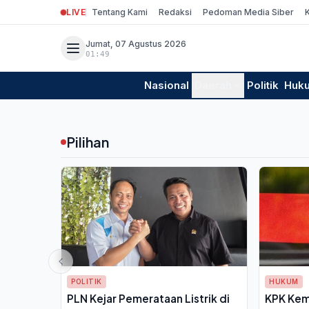
LIVE
Tentang Kami
Redaksi
Pedoman Media Siber
Jumat, 07 Agustus 2026
01:49
Nasional
Daerah
Politik
Huk
Pilihan
POLITIK
HUKUM
PLN Kejar Pemerataan Listrik di
KPK Kem