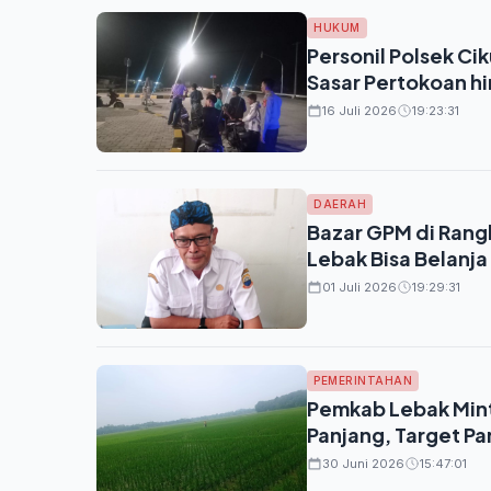
HUKUM
Personil Polsek Cik
Sasar Pertokoan hi
16 Juli 2026
19:23:31
DAERAH
Bazar GPM di Rangk
Lebak Bisa Belanj
01 Juli 2026
19:29:31
PEMERINTAHAN
Pemkab Lebak Mint
Panjang, Target P
30 Juni 2026
15:47:01