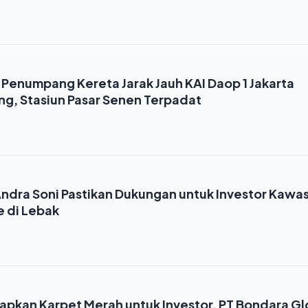
u Penumpang Kereta Jarak Jauh KAI Daop 1 Jakarta
ng, Stasiun Pasar Senen Terpadat
ndra Soni Pastikan Dukungan untuk Investor Kawa
e di Lebak
apkan Karpet Merah untuk Investor, PT Bondara Gl