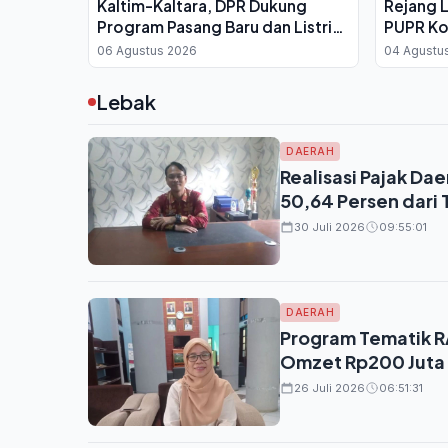
Kaltim-Kaltara, DPR Dukung
Rejang 
Program Pasang Baru dan Listrik
PUPR Ko
Desa
dan Disi
06 Agustus 2026
04 Agustu
Lebak
DAERAH
Realisasi Pajak Da
50,64 Persen dari 
30 Juli 2026
09:55:01
DAERAH
Program Tematik RA
Omzet Rp200 Juta
26 Juli 2026
06:51:31