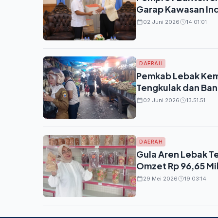
Garap Kawasan Indu
02 Juni 2026
14:01:01
DAERAH
Pemkab Lebak Kemb
Tengkulak dan Ban
02 Juni 2026
13:51:51
DAERAH
Gula Aren Lebak Te
Omzet Rp 96,65 Mil
29 Mei 2026
19:03:14