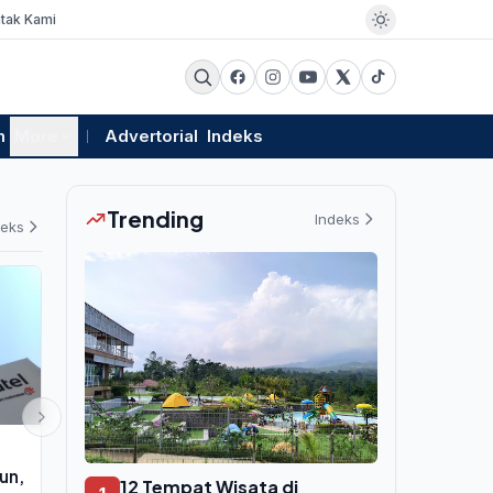
tak Kami
m
More
Advertorial
Indeks
Trending
Indeks
deks
EKSBIS
EKSBIS
iun,
PLN Buka Promo HCS Ultima di
IFG Bentuk S
12 Tempat Wisata di