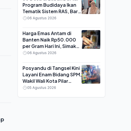
Program Budidaya Ikan
Tematik Sistem RAS, Baru
Separuh yang Lolos
06 Agustus 2026
Verifikasi
Harga Emas Antam di
Banten Naik Rp50.000
per Gram Hari Ini, Simak
Rincian Buyback dan
06 Agustus 2026
Pajaknya
Posyandu di Tangsel Kini
Layani Enam Bidang SPM,
Wakil Wali Kota Pilar
Saga: Bukan Sekadar
05 Agustus 2026
Tempat Timbang Balita
ap