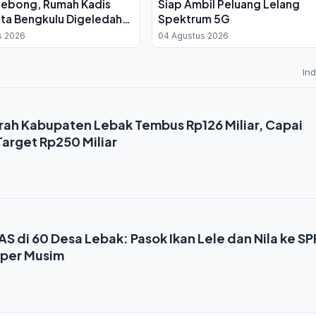
Lebong, Rumah Kadis
Siap Ambil Peluang Lelang
ta Bengkulu Digeledah
Spektrum 5G
ta Rp 4 Miliar
s 2026
04 Agustus 2026
In
erah Kabupaten Lebak Tembus Rp126 Miliar, Capai
Target Rp250 Miliar
S di 60 Desa Lebak: Pasok Ikan Lele dan Nila ke S
 per Musim