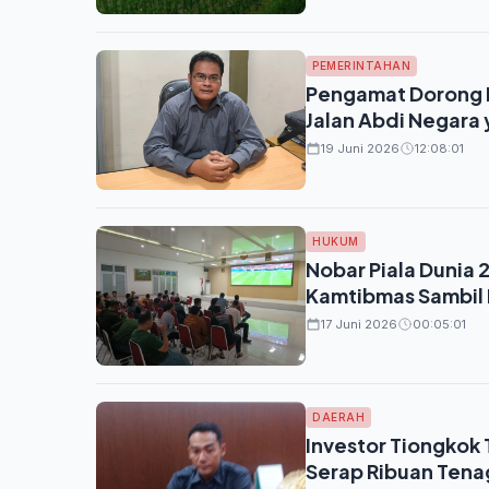
PEMERINTAHAN
Pengamat Dorong DP
Jalan Abdi Negara
19 Juni 2026
12:08:01
HUKUM
Nobar Piala Dunia 
Kamtibmas Sambil 
17 Juni 2026
00:05:01
DAERAH
Investor Tiongkok 
Serap Ribuan Tena