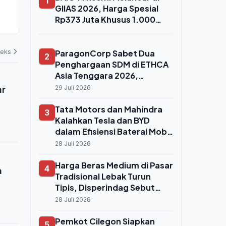
1
GIIAS 2026, Cashback Voucher
Kelola Holdi
GIIAS 2026, Harga Spesial
Listrik Capai Rp1,3 Juta
Gandeng Ke
Rp373 Juta Khusus 1.000
03 Agustus 2026
02 Agustus 202
Konsumen Perdana
deks
ParagonCorp Sabet Dua
2
Penghargaan SDM di ETHCA
Asia Tenggara 2026,
Program 'Paragonian
ar
29 Juli 2026
Bergerak' Raih Emas
Tata Motors dan Mahindra
3
Kalahkan Tesla dan BYD
dalam Efisiensi Baterai Mobil
Listrik Global
28 Juli 2026
Harga Beras Medium di Pasar
4
a
Tradisional Lebak Turun
Tipis, Disperindag Sebut
Pasokan Melimpah hingga
28 Juli 2026
Agustus
Pemkot Cilegon Siapkan
5