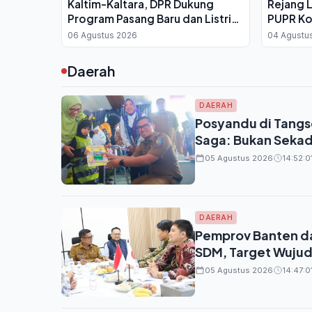
Kaltim-Kaltara, DPR Dukung
Rejang 
Program Pasang Baru dan Listrik
PUPR Ko
Desa
dan Disi
06 Agustus 2026
04 Agustu
Daerah
DAERAH
Posyandu di Tangse
Saga: Bukan Sekad
05 Agustus 2026
14:52:0
DAERAH
Pemprov Banten da
SDM, Target Wujud
05 Agustus 2026
14:47:0