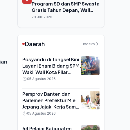
Program SD dan SMP Swasta
Gratis Tahun Depan, Wali
Kota Robinsar Tegaskan
28 Juli 2026
Komitmen Pemenuhan Hak
Anak
Daerah
Indeks
Posyandu di Tangsel Kini
ian
Layani Enam Bidang SPM,
Wakil Wali Kota Pilar
Saga: Bukan Sekadar
05 Agustus 2026
Tempat Timbang Balita
Pemprov Banten dan
Parlemen Prefektur Mie
Jepang Jajaki Kerja Sama
SDM, Target Wujudkan
05 Agustus 2026
Sister Province
64 Pelajar Kabupaten