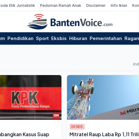
Kode Etik Jurnalistik
Pedoman Ramah Anak
Disclaimer
Info Iklan
Kon
um
Pendidikan
Sport
Eksbis
Hiburan
Pemerintahan
Raga
In
EKSBIS
bangkan Kasus Suap
Mitratel Raup Laba Rp 1,11 Tril