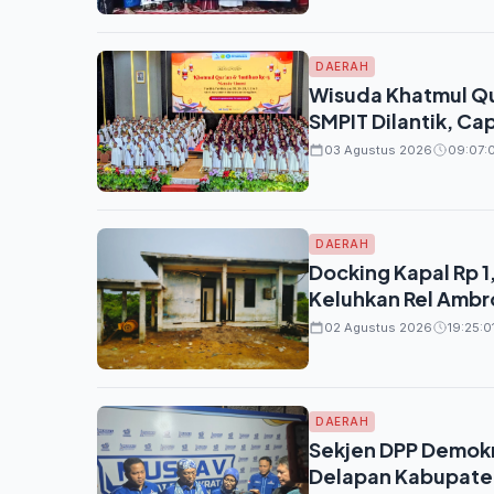
DAERAH
Wisuda Khatmul Qur
SMPIT Dilantik, Ca
03 Agustus 2026
09:07:0
DAERAH
Docking Kapal Rp 1
Keluhkan Rel Ambro
02 Agustus 2026
19:25:0
DAERAH
Sekjen DPP Demokra
Delapan Kabupaten 