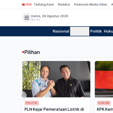
LIVE
Tentang Kami
Redaksi
Pedoman Media Siber
Kamis, 06 Agustus 2026
04:51
Nasional
Daerah
Politik
Huk
Pilihan
POLITIK
HUKUM
PLN Kejar Pemerataan Listrik di
KPK Kem