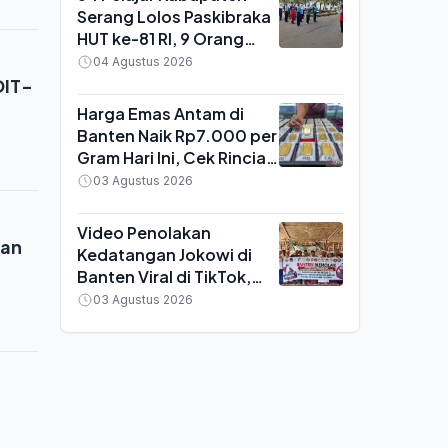
Serang Lolos Paskibraka
HUT ke-81 RI, 9 Orang
Dikirim ke Tingkat
04 Agustus 2026
Provinsi Banten
DIT-
Harga Emas Antam di
Banten Naik Rp7.000 per
Gram Hari Ini, Cek Rincian
untuk 0,5 Gram Hingga 1
03 Agustus 2026
Kilogram
Video Penolakan
yan
Kedatangan Jokowi di
Banten Viral di TikTok,
Perwakilan Warga Lebak
03 Agustus 2026
Serukan Takbir