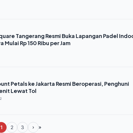
quare Tangerang Resmi Buka Lapangan Padel Indo
a Mulai Rp 150 Ribu per Jam
unt Petals ke Jakarta Resmi Beroperasi, Penghuni
enit Lewat Tol
2
1
2
3
›
»