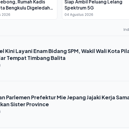
Lebong, Rumah Kadis
Siap Ambil Peluang Lelang
ta Bengkulu Digeledah
Spektrum 5G
ta Rp 4 Miliar
s 2026
04 Agustus 2026
In
l Kini Layani Enam Bidang SPM, Wakil Wali Kota Pil
ar Tempat Timbang Balita
1
n Parlemen Prefektur Mie Jepang Jajaki Kerja Sam
kan Sister Province
1