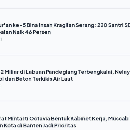
'an ke-5 Bina Insan Kragilan Serang: 220 Santri S
paian Naik 46 Persen
1
,2 Miliar di Labuan Pandeglang Terbengkalai, Nela
l dan Beton Terkikis Air Laut
1
t Minta Iti Octavia Bentuk Kabinet Kerja, Muscab
Kota di Banten Jadi Prioritas