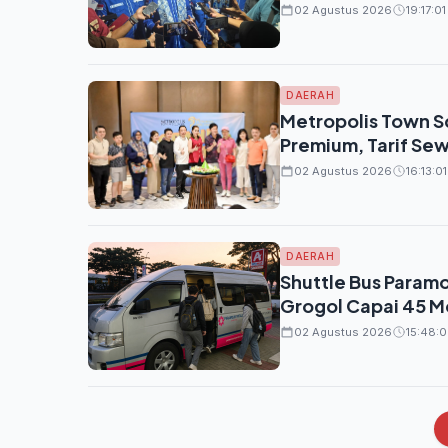
02 Agustus 2026
19:17:01
DAERAH
Metropolis Town S
Premium, Tarif Sew
02 Agustus 2026
16:13:01
DAERAH
Shuttle Bus Paramo
Grogol Capai 45 M
02 Agustus 2026
15:48:0