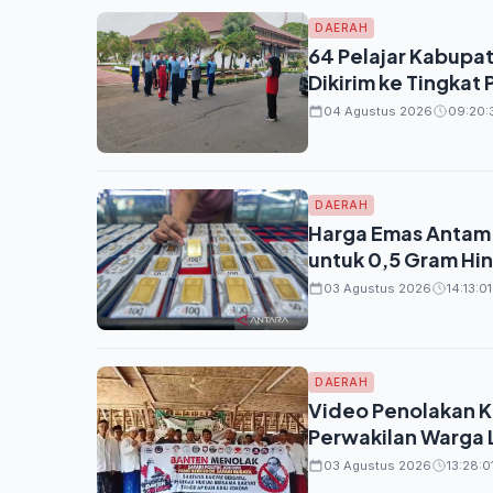
DAERAH
64 Pelajar Kabupat
Dikirim ke Tingkat 
04 Agustus 2026
09:20:
DAERAH
Harga Emas Antam d
untuk 0,5 Gram Hin
03 Agustus 2026
14:13:01
DAERAH
Video Penolakan Ke
Perwakilan Warga 
03 Agustus 2026
13:28:0