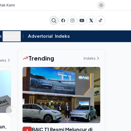
tak Kami
m
More
Advertorial
Indeks
Trending
Indeks
deks
EKSBIS
EKSBIS
iun,
PLN Buka Promo HCS Ultima di
IFG Bentuk S
BAIC T1 Resmi Meluncur di