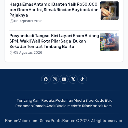
Harga Emas Antam di Banten Naik Rp50.000
per Gram Hari Ini, Simak Rincian Buyback dan
Pajaknya
06 Agustus 2026
Posyandu di Tangsel Kini Layani Enam Bidang
SPM, Wakil Wali Kota Pilar Saga: Bukan
Sekadar Tempat Timbang Balita
05 Agustus 2026
Tentang Kami
Redaksi
Pedoman Media Siber
Kode Etik
Pedoman Ramah Anak
Disclaimer
Info Iklan
Kontak Kami
BantenVoice.com - Suara Publik Banten © 2025. All rights reserved.