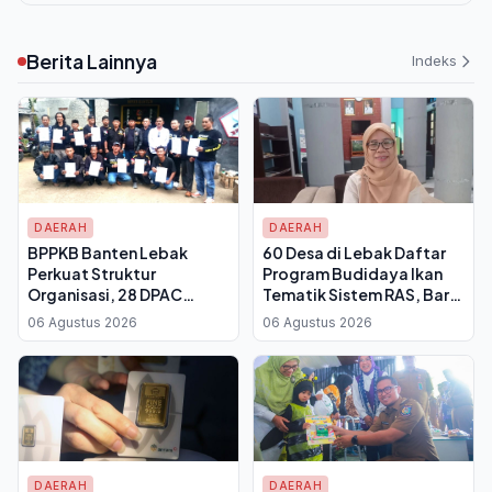
Berita Lainnya
Indeks
DAERAH
DAERAH
BPPKB Banten Lebak
60 Desa di Lebak Daftar
Perkuat Struktur
Program Budidaya Ikan
Organisasi, 28 DPAC
Tematik Sistem RAS, Baru
Terima SK dari Ketua DPC
Separuh yang Lolos
06 Agustus 2026
06 Agustus 2026
Enjat Jatmiko
Verifikasi
DAERAH
DAERAH