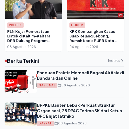
POLITIK
HUKUM
PLN Kejar Pemerataan
KPK Kembangkan Kasus
Listrik di Kaltim-Kaltara,
Suap Rejang Lebong,
DPR Dukung Program
Rumah Kadis PUPR Kota
Pasang Baru dan Listrik
Bengkulu Digeledah dan
06 Agustus 2026
04 Agustus 2026
Desa
Disita Rp 4 Miliar
Berita Terkini
Indeks
Panduan Praktis Membeli Bagasi AirAsia di
Bandara dan Online
06 Agustus 2026
NASIONAL
BPPKB Banten Lebak Perkuat Struktur
Organisasi, 28 DPAC Terima SK dari Ketua
DPC Enjat Jatmiko
06 Agustus 2026
DAERAH