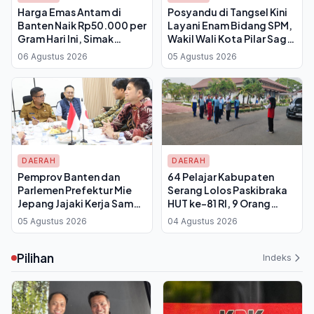
Harga Emas Antam di
Posyandu di Tangsel Kini
Banten Naik Rp50.000 per
Layani Enam Bidang SPM,
Gram Hari Ini, Simak
Wakil Wali Kota Pilar Saga:
Rincian Buyback dan
Bukan Sekadar Tempat
06 Agustus 2026
05 Agustus 2026
Pajaknya
Timbang Balita
DAERAH
DAERAH
Pemprov Banten dan
64 Pelajar Kabupaten
Parlemen Prefektur Mie
Serang Lolos Paskibraka
Jepang Jajaki Kerja Sama
HUT ke-81 RI, 9 Orang
SDM, Target Wujudkan
Dikirim ke Tingkat Provinsi
05 Agustus 2026
04 Agustus 2026
Sister Province
Banten
Pilihan
Indeks