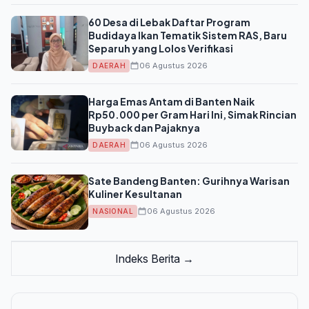
60 Desa di Lebak Daftar Program
Budidaya Ikan Tematik Sistem RAS, Baru
Separuh yang Lolos Verifikasi
06 Agustus 2026
DAERAH
Harga Emas Antam di Banten Naik
Rp50.000 per Gram Hari Ini, Simak Rincian
Buyback dan Pajaknya
06 Agustus 2026
DAERAH
Sate Bandeng Banten: Gurihnya Warisan
Kuliner Kesultanan
06 Agustus 2026
NASIONAL
Indeks Berita →