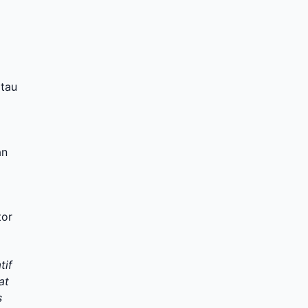
atau
an
tor
tif
at
s