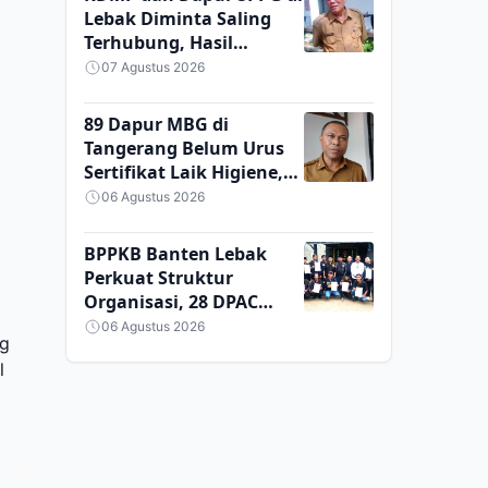
Lebak Diminta Saling
Terhubung, Hasil
Pertanian Desa Dipasok
07 Agustus 2026
untuk Program Makan
Bergizi Gratis
89 Dapur MBG di
Tangerang Belum Urus
Sertifikat Laik Higiene,
BGN Ancam Tutup
06 Agustus 2026
Permanen
BPPKB Banten Lebak
Perkuat Struktur
Organisasi, 28 DPAC
Terima SK dari Ketua
06 Agustus 2026
ng
DPC Enjat Jatmiko
l