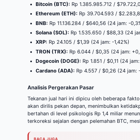
Bitcoin (BTC):
Rp 1.385.985.712 / $79.722,0
Ethereum (ETH):
Rp 39.704.593 / $2.283,8
BNB:
Rp 11.136.284 / $640,56 (24 jam: -0,3
Solana (SOL):
Rp 1.535.650 / $88,33 (24 j
XRP:
Rp 24.105 / $1,39 (24 jam: -1,42%)
TRON (TRX):
Rp 6.044 / $0,35 (24 jam: +0
Dogecoin (DOGE):
Rp 1.851 / $0,11 (24 jam
Cardano (ADA):
Rp 4.557 / $0,26 (24 jam: 
Analisis Pergerakan Pasar
Tekanan jual hari ini dipicu oleh beberapa fakt
akan dirilis pekan depan, menimbulkan ketidakpa
bertahan di level psikologis Rp 1,4 miliar menun
terkoreksi sejalan dengan pelemahan BTC, meski
BACA JUGA