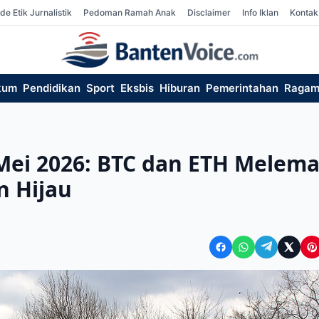
de Etik Jurnalistik
Pedoman Ramah Anak
Disclaimer
Info Iklan
Kontak
kum
Pendidikan
Sport
Eksbis
Hiburan
Pemerintahan
Raga
 Mei 2026: BTC dan ETH Melema
n Hijau