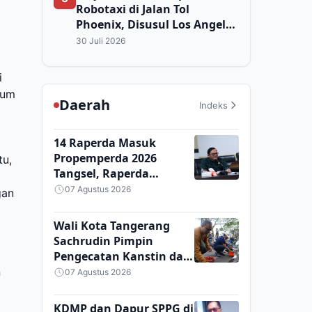
Robotaxi di Jalan Tol
Phoenix, Disusul Los Angeles
dan San Francisco
30 Juli 2026
i
tum
Daerah
Indeks
14 Raperda Masuk
Propemperda 2026
tu,
Tangsel, Raperda
Perparkiran Ditunda
07 Agustus 2026
gan
Gara-gara Dokumen
Belum Lengkap
Wali Kota Tangerang
Sachrudin Pimpin
Pengecatan Kanstin dan
Bagikan Bendera Jelang
n
07 Agustus 2026
HUT ke-81 RI
KDMP dan Dapur SPPG di