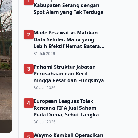
1
Kabupaten Serang dengan
Spot Alam yang Tak Terduga
Mode Pesawat vs Matikan
2
Data Seluler: Mana yang
Lebih Efektif Hemat Baterai
HP?
31 Juli 2026
Pahami Struktur Jabatan
3
Perusahaan dari Kecil
hingga Besar dan Fungsinya
30 Juli 2026
European Leagues Tolak
4
Rencana FIFA Jual Saham
Piala Dunia, Sebut Langkah
Infantio Ceroboh
30 Juli 2026
Waymo Kembali Operasikan
5