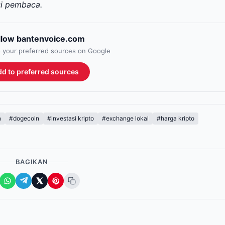
si pembaca.
llow bantenvoice.com
to your preferred sources on Google
d to preferred sources
n
#dogecoin
#investasi kripto
#exchange lokal
#harga kripto
BAGIKAN