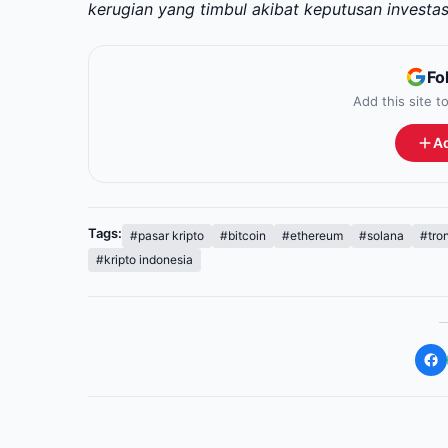
kerugian yang timbul akibat keputusan investa
Fo
Add this site 
Ad
Tags:
#pasar kripto
#bitcoin
#ethereum
#solana
#tro
#kripto indonesia