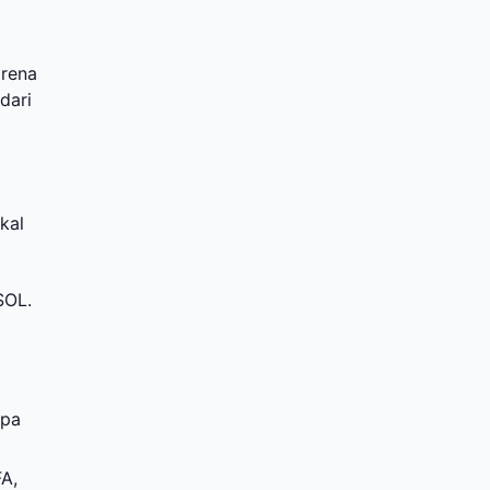
arena
 dari
kal
SOL.
apa
A,