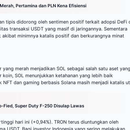
erah, Pertamina dan PLN Kena Efisiensi
an tipis didorong oleh sentimen positif terkait adopsi DeFi 
tas transaksi USDT yang masif di jaringannya. Sementara
 akibat minimnya katalis positif dan berkurangnya minat
r yang merah menjadikan SOL sebagai salah satu aset yan
r koin, SOL menunjukkan ketahanan yang lebih baik
ek NFT dan gaming berbasis Solana masih menjadi katalis u
ro-Fied, Super Duty F-250 Disulap Lawas
tinggi hari ini (+0,94%). TRON terus diuntungkan oleh
ama USDT. Bagi investor Indonesia yang sering melakukan