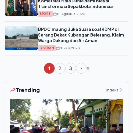
Komersial Piala Dunia demi Biayai
Transformasi Sepakbola Indonesia
01 Agustus 2026
SPORT
BPD Cimaung Buka Suara soal KDMP di
Serang Dekat Kubangan Belerang, Klaim
Warga Dukung dan Air Aman
31 Juli 2026
DAERAH
1
2
3
›
»
Trending
Indeks