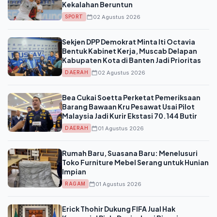
Kekalahan Beruntun
02 Agustus 2026
SPORT
Sekjen DPP Demokrat Minta Iti Octavia
Bentuk Kabinet Kerja, Muscab Delapan
Kabupaten Kota di Banten Jadi Prioritas
02 Agustus 2026
DAERAH
Bea Cukai Soetta Perketat Pemeriksaan
Barang Bawaan Kru Pesawat Usai Pilot
Malaysia Jadi Kurir Ekstasi 70.144 Butir
01 Agustus 2026
DAERAH
Rumah Baru, Suasana Baru: Menelusuri
Toko Furniture Mebel Serang untuk Hunian
Impian
01 Agustus 2026
RAGAM
Erick Thohir Dukung FIFA Jual Hak