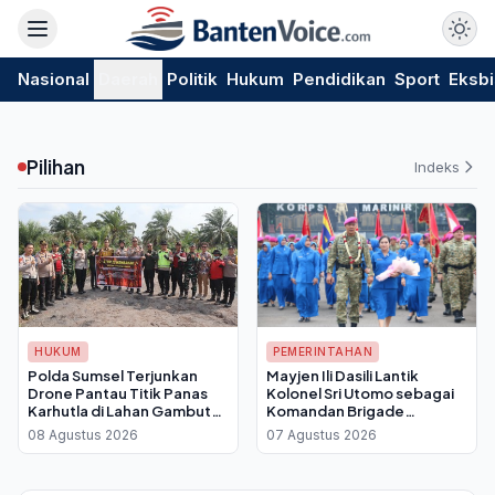
Nasional
Daerah
Politik
Hukum
Pendidikan
Sport
Eksbi
Pilihan
Indeks
HUKUM
PEMERINTAHAN
Polda Sumsel Terjunkan
Mayjen Ili Dasili Lantik
Drone Pantau Titik Panas
Kolonel Sri Utomo sebagai
Karhutla di Lahan Gambut
Komandan Brigade
Ogan Ilir
Infanteri 1 Marinir
08 Agustus 2026
07 Agustus 2026