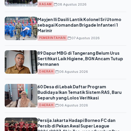
08 Agustus 2026
RAGAM
Mayjen Ili Dasili Lantik Kolonel Sri Utomo
sebagai Komandan Brigade Infanteri 1
Marinir
07 Agustus 2026
PEMERINTAHAN
89 Dapur MBG di Tangerang Belum Urus
Sertifikat Laik Higiene, BGN Ancam Tutup
Permanen
06 Agustus 2026
DAERAH
60 Desa di Lebak Daftar Program
Budidaya Ikan Tematik Sistem RAS, Baru
Separuh yang Lolos Verifikasi
06 Agustus 2026
DAERAH
Persija Jakarta Hadapi Borneo FC dan
Persib di Pekan Awal Super League