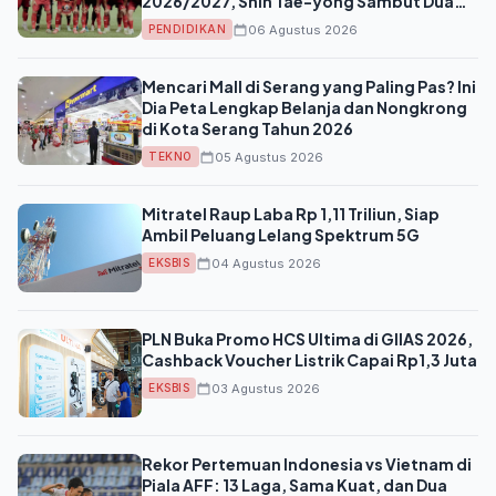
2026/2027, Shin Tae-yong Sambut Dua
Ujian Berat Sekaligus
06 Agustus 2026
PENDIDIKAN
Mencari Mall di Serang yang Paling Pas? Ini
Dia Peta Lengkap Belanja dan Nongkrong
di Kota Serang Tahun 2026
05 Agustus 2026
TEKNO
Mitratel Raup Laba Rp 1,11 Triliun, Siap
Ambil Peluang Lelang Spektrum 5G
04 Agustus 2026
EKSBIS
PLN Buka Promo HCS Ultima di GIIAS 2026,
Cashback Voucher Listrik Capai Rp1,3 Juta
03 Agustus 2026
EKSBIS
Rekor Pertemuan Indonesia vs Vietnam di
Piala AFF: 13 Laga, Sama Kuat, dan Dua