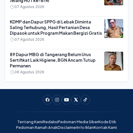
Jelang HUT ke-81 RI
07 Agustus 2026
KDMP dan Dapur SPPG di Lebak Diminta
Saling Terhubung, Hasil Pertanian Desa
Dipasok untuk Program Makan Bergizi Gratis
07 Agustus 2026
89 Dapur MBG di Tangerang Belum Urus
Sertifikat Laik Higiene, BGN Ancam Tutup
Permanen
06 Agustus 2026
Tentang Kami
Redaksi
Pedoman Media Siber
Kode Etik
Pedoman Ramah Anak
Disclaimer
Info Iklan
Kontak Kami